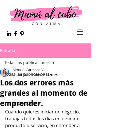
Entrada
Todas las publicaciones
Alma C. Carmona V.
Todas las publicaciones
26 oct 2022
2 min de lectura
Los dos errores más
Ser Mamá
grandes al momento de
Ser Mujer
emprender.
Ser Emprendedora
Cuándo quieres iniciar un negocio, 
trabajas todos los días en definir el 
producto o servicio, en entender a 