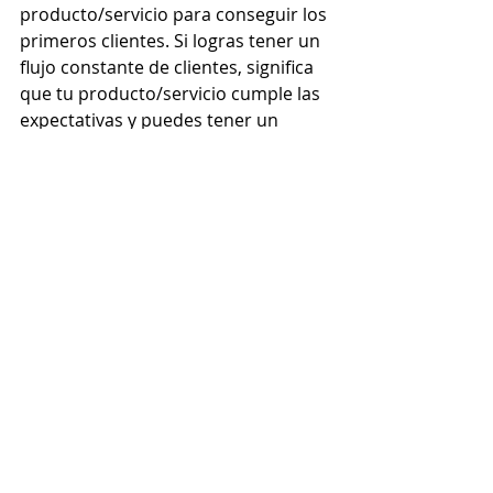
producto/servicio para conseguir los 
primeros clientes. Si logras tener un 
flujo constante de clientes, significa 
que tu producto/servicio cumple las 
expectativas y puedes tener un 
negocio con un flujo constante de 
ingresos. 
Espero estos tips puedan ayudarte a 
iniciar tu negocio y si tienes alguna 
duda o comentario, no dudes en 
contactarme.
#seremprendedora
#emprendimiento
#Emprender
#emprendimientofemenino
#iniciarunnegocio
#mamaalcubo
#independenciafinanciera
#mujeremprendiendo
#tunegocio
Ser Emprendedora