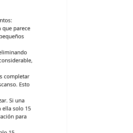
ntos:
a que parece 
 pequeños 
 eliminando 
considerable, 
as completar 
canso. Esto 
ar. Si una 
ella solo 15 
ación para 
olo 15 