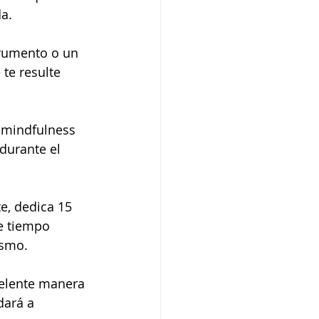
a.
rumento o un 
te resulte 
 mindfulness 
durante el 
e, dedica 15 
te tiempo 
asmo.
celente manera 
dará a 