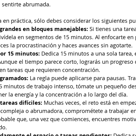
 sentirte abrumada. 
a en práctica, sólo debes considerar los siguientes pu
s grandes en bloques manejables:
 Si tienes una tare
divídela en segmentos de 15 minutos. Al enfocarte en
uces la procrastinación y haces avances sin agotarte.
por 15 minutos:
 Dedica 15 minutos a una sola tarea,
Aunque el tiempo parece corto, lograrás un progreso 
en tareas que requieren concentración.
ogramados:
 La regla puede aplicarse para pausas. Tr
5 minutos de trabajo intenso, tómate un pequeño des
r la energía y la concentración a lo largo del día.
areas difíciles:
 Muchas veces, el reto está en empez
e compleja o abrumadora, comprométete a trabajar en 
obable que, una vez que comiences, encuentres motiv
do.
idamente el espacio o tareas pendientes:
 Dedica s