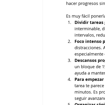
hacer progresos sin
Es muy fácil ponerl
Dividir tarea
interminable, 
intervalos, red
Foco intenso 
distracciones. 
especialmente 
Descansos pr
un bloque de 1
ayuda a mantene
Para empezar t
tarea te parec
minutos. Es pr
seguir avanzan
Organizar ráp