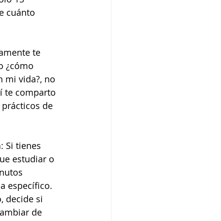
e cuánto 
amente te 
o ¿cómo 
 mi vida?, no 
í te comparto 
prácticos de 
a
: Si tienes 
e estudiar o 
inutos 
a específico. 
, decide si 
cambiar de 