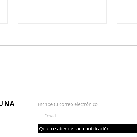
Los 10 principios de la
Tres
organización
list
 UNA
Escribe tu correo electrónico
Quiero saber de cada publicación